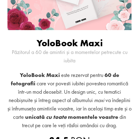
YoloBook Maxi
Păzitorul a 60 de amintiri și a momentelor petrecute cu
iubita
YoloBook Maxi
este rezervat pentru
60 de
fotografii
care vor povesti iubitei povestea romantică
într-un mod deosebit. Un design unic, cu tematici
neobișnuite și întreg aspect al albumului
maxi
va îndeplini
și înfrumuseța amintirile voastre, iar în același timp este și o
carte
unicată
cu toate
momentele voastre
din
trecut pe care le veți răsfoi amândoi cu drag.