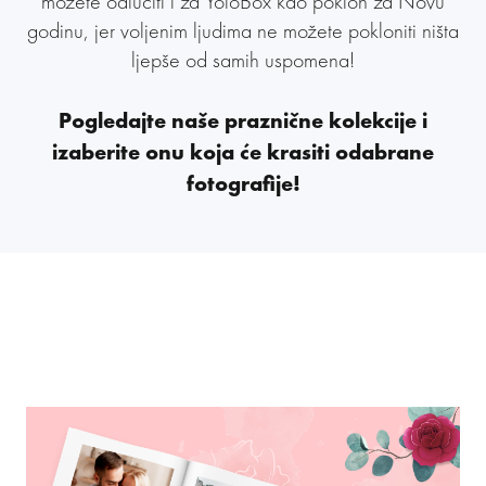
možete odlučiti i za YoloBox kao poklon za Novu
godinu, jer voljenim ljudima ne možete pokloniti ništa
ljepše od samih uspomena!
Pogledajte naše praznične kolekcije i
izaberite onu koja će krasiti odabrane
fotografije!