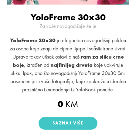
YoloFrame 30x30
Za vaše novogodišnje želje
YoloFrame 30x30
je elegantan novogodišnji poklon
za osobe koje znaju da cijene lijepe i sofisticirane stvari.
Upravo takav utisak ostavlja naš
ram za sliku crne
boje
, izrađen od
najfinijeg drveta
koje uokviruje
sliku. Ipak, ono što novogodišnji YoloFrame 30x30 čini
posebnim jesu vaše fotografije, koje zaokružuju idealno
praznično iznenađenje iz YoloBook ponude.
0
KM
SAZNAJ VIŠE