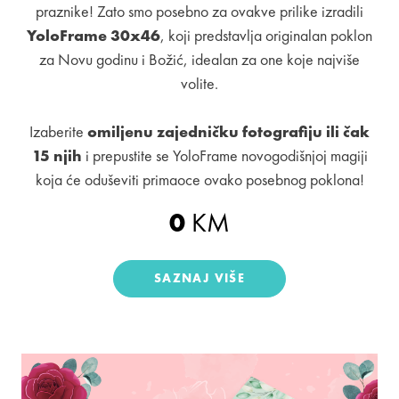
praznike! Zato smo posebno za ovakve prilike izradili
YoloFrame 30x46
, koji predstavlja originalan poklon
za Novu godinu i Božić, idealan za one koje najviše
volite.
Izaberite
omiljenu zajedničku fotografiju ili čak
15 njih
i prepustite se YoloFrame novogodišnjoj magiji
koja će oduševiti primaoce ovako posebnog poklona!
0
KM
SAZNAJ VIŠE