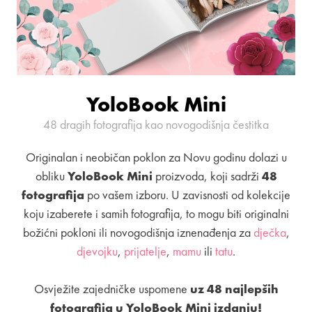
YoloBook Mini
48 dragih fotografija kao novogodišnja čestitka
Originalan i neobičan poklon za Novu godinu dolazi u
obliku
YoloBook Mini
proizvoda, koji sadrži
48
fotografija
po vašem izboru. U zavisnosti od kolekcije
koju izaberete i samih fotografija, to mogu biti originalni
božićni pokloni ili novogodišnja iznenađenja za
dječka
,
djevojku
,
prijatelje
,
mamu
ili
tatu
.
Osvježite zajedničke uspomene
uz 48 najlepših
fotografija u YoloBook Mini izdanju!