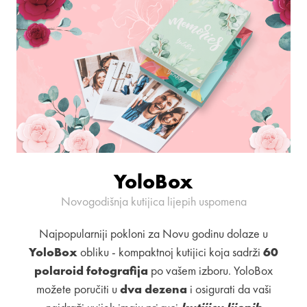
YoloBox
Novogodišnja kutijica lijepih uspomena
Najpopularniji pokloni za Novu godinu dolaze u
YoloBox
obliku - kompaktnoj kutijici koja sadrži
60
polaroid fotografija
po vašem izboru. YoloBox
možete poručiti u
dva dezena
i osigurati da vaši