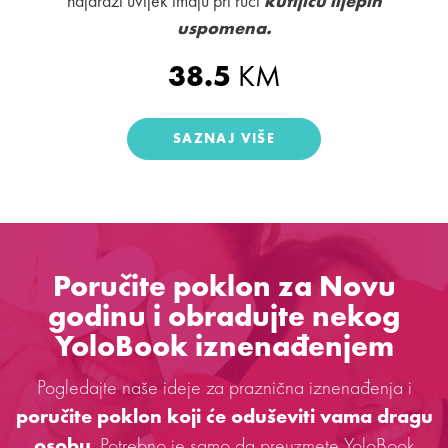
najdraži uvijek imaju pri ruci
kutijicu lijepih
uspomena.
38.5
KM
SAZNAJ VIŠE
Poručite poklon za Novu
godinu i obradujte nekog
YoloBook iznenađenjem
Pogledajte naše ideje za praznična iznenađenja i
poručite poklon koji će oduševiti vama dragu
osobu
. Potrebno je samo da preuzmete
YoloBook